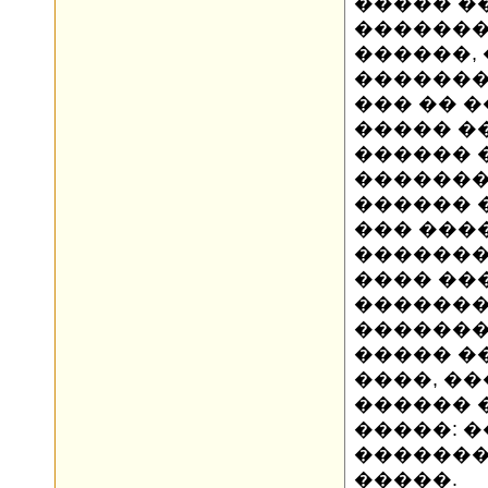
����� �
�������
������,
�������
��� �� �
����� ��
������ 
�������
������ 
��� ���
������� 
���� ��
�������
�������
����� �
����, �
������ �
�����: �
�������
�����.