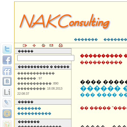
�������
������
�����
���������� 
����������
���������� � �����
������������
������ : 97
���� ����
�����������: 890
������ 
���������: 18.08.2013
22:08:37
��� ���� �
�����
�� ����� "��
�������
����������
�������
��������������