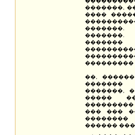
��������
�������, �
���� ����
���������
�������
�������
������
���������
������
��������� 
��, �����
������� 
�������, 
����� �
���������
��� ��� �
��������
������ ���