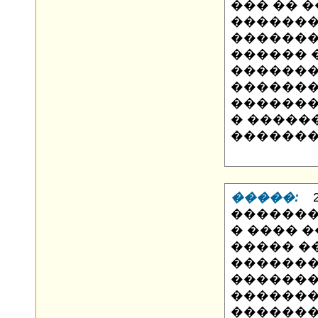
��� �� 
�������
�������
������ �
�������
�������
�������
� �����
������
�����:
21
�������
� ���� 
����� �
������
�������
�������
�������