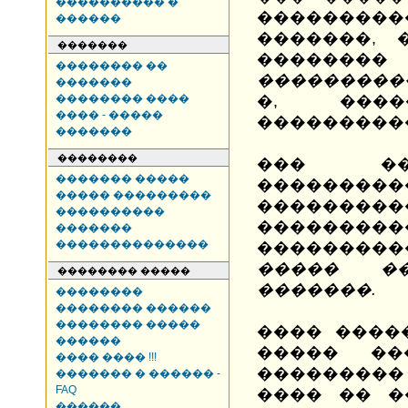
���������� �
�������
������
�������, 
�������
�����
�������� ��
���������
�������
�������� ����
�, ����
���� - �����
���������
�������
��������
��� ��
������� �����
������
����� ���������
���������
����������
���������
�������
��������������
��������
����� �
�������� �����
�������.
��������
�������� ������
�������� �����
���� ����
������
����� ��
���� ���� !!!
���������
������� � ������ -
FAQ
���� �� �
������