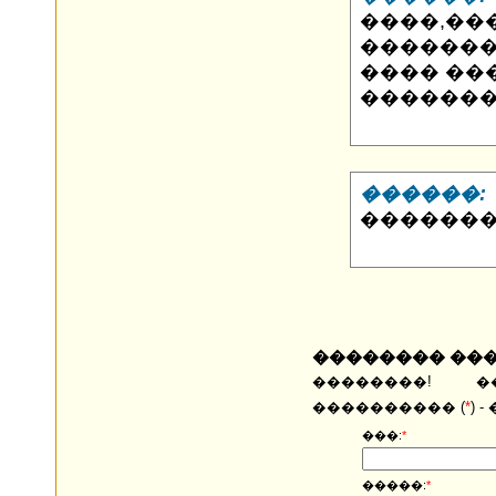
����,���
�������
���� ���
�������
������:
�������
�������� ��
��������! �
���������� (
*
) 
���:
*
�����:
*