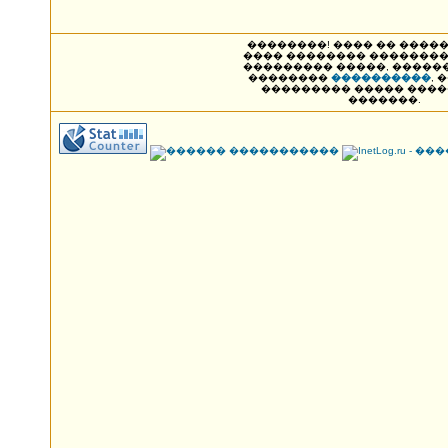
��������! ���� �� ����� NAK
���� �������� ��������
��������� �����, �����
��������
����������
, 
��������� ����� ���
�������.