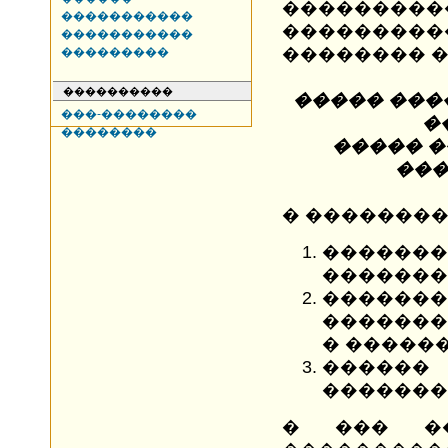
��������
�����������
��������
�����������
�������� �
���������
����������
����� ���
���-��������
�
��������
����� 
���
� ��������
�������
�������
�����
�������
� ������
������
�������
� ��� ��