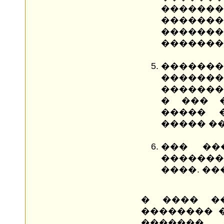
������
���
�������
�������
�������
�����
�������
� ��� 
����� 
����� �
��� ��
������
����. ��
� ���� �
�������� 
�������, 