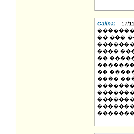
Galina:
17/11/
�������
�� ���-
�������
���� ��
�� ����
�������
�� ����
���� ��
������
�������
������
�������
�������