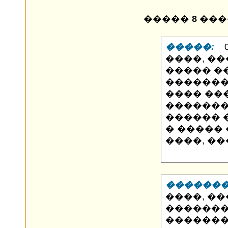
�����
8
���
�����:
06
����, ��
����� �
��������
���� ��
�������
������ 
� ����� 
����, ��
�������
����, �
�������
�������