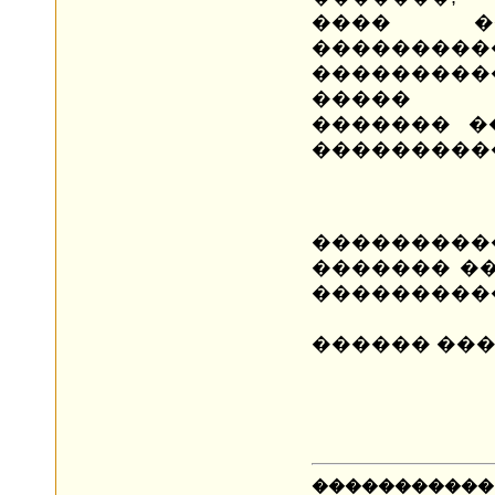
���� ��
���������
���������
�����
������� �
��������
�������
������� ��
����������
������ ���
�����������