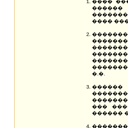
���� ��
������ 
������
���� ���
�������
�����
������
�������
������
�������
�.�.
������
�������
�������
��� ���
������ 
�������