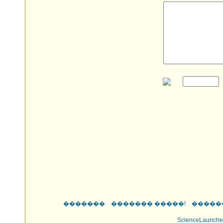
�������
������� �����!
�����
ScienceLaunche