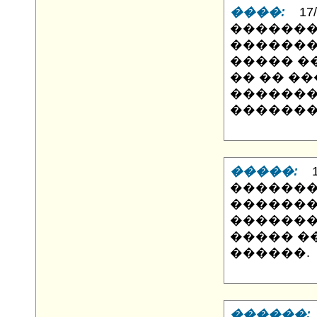
����:
17/1
�������
�������
����� �
�� �� ��
������
�������
�����:
16
�������
�������
�������
����� �
������.
������: